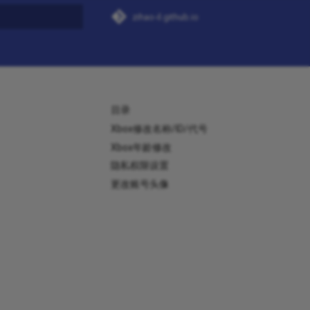
zihao-il.github.io
搜索
目录
Xbox修改名称/ID/代号
Xbox年龄修改
隐私权限设置
更改账号头像