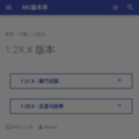
MC版本库
键
入
首页
下载
1.2X.X
1.19.X
1.9.X
新手教程
以
1.2X.X 版本
开
1.18.X
1.8.X
登录错误
始
1.17.X
1.7.X
账户问题
搜
1.21.X - 棘巧试炼
1.16.X
1.6.X
索
1.15.X
1.5.X
1.20.X - 足迹与故事
1.14.X
1.4.X
2025-11-23
zihao-il
1.13.X
1.3.X